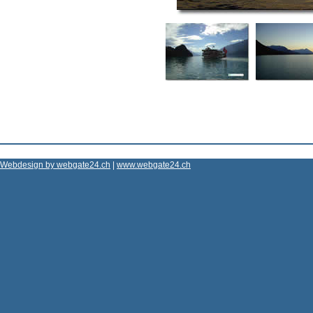
Webdesign by webgate24.ch
|
www.webgate24.ch