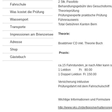
2 Stk. Passfoto
Fahrschule
Behandlungsgebühr des Gesuchsformu
Theorieprüfung
Was kostet die Prüfung
Prüfungsexperte praktische Prüfung
Wassersport
Führerausweis
Total Gebühren Kanton Bern
Transporte
Theorie:
Impressionen am Brienzersee
Adresse
Boatdriver CD inkl. Theorie Buch
Shop
Praxis:
Gästebuch
ca.15 Fahrstunden, je nach Alter kann 
1 Lektion Fr. 80.00
1 Doppel Lektion Fr. 150.00
Versicherung inklusive
Prüfungsfahrt mit dem Fahrschulschiff
Wichtige Informationen und Formulare
http://www.vks.ch/de/tipps/verhaltensreg